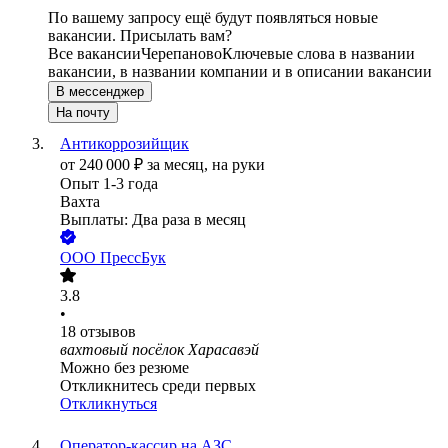
По вашему запросу ещё будут появляться новые
вакансии. Присылать вам?
Все вакансии
Черепаново
Ключевые слова в названии
вакансии, в названии компании и в описании вакансии
В мессенджер
На почту
Антикоррозийщик
от
240 000
₽
за месяц,
на руки
Опыт 1-3 года
Вахта
Выплаты: Два раза в месяц
ООО
ПрессБук
3.8
•
18
отзывов
вахтовый посёлок Харасавэй
Можно без резюме
Откликнитесь среди первых
Откликнуться
Оператор-кассир на АЗС