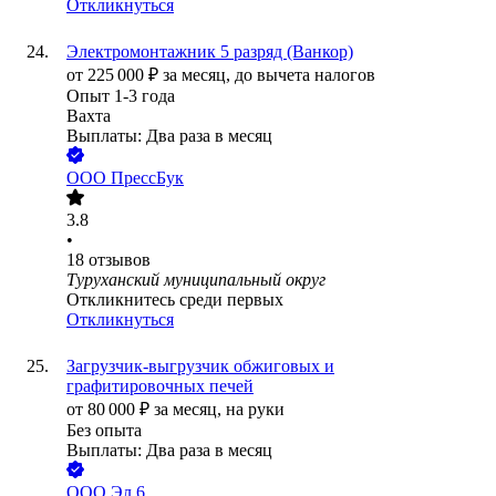
Откликнуться
Электромонтажник 5 разряд (Ванкор)
от
225 000
₽
за месяц,
до вычета налогов
Опыт 1-3 года
Вахта
Выплаты: Два раза в месяц
ООО
ПрессБук
3.8
•
18
отзывов
Туруханский муниципальный округ
Откликнитесь среди первых
Откликнуться
Загрузчик-выгрузчик обжиговых и
графитировочных печей
от
80 000
₽
за месяц,
на руки
Без опыта
Выплаты: Два раза в месяц
ООО
Эл 6