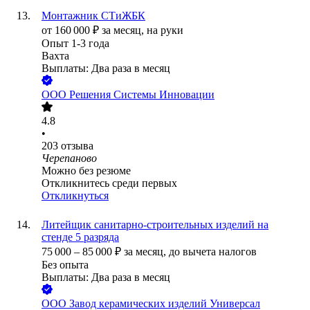
Монтажник СТиЖБК
от
160 000
₽
за месяц,
на руки
Опыт 1-3 года
Вахта
Выплаты: Два раза в месяц
ООО
Решения Системы Инновации
4.8
•
203
отзыва
Черепаново
Можно без резюме
Откликнитесь среди первых
Откликнуться
Литейщик санитарно-строительных изделий на
стенде 5 разряда
75 000
–
85 000
₽
за месяц,
до вычета налогов
Без опыта
Выплаты: Два раза в месяц
ООО
Завод керамических изделий Универсал