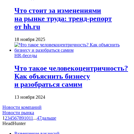
Что стоит за изменениями
на рынке труда: тренд-репорт
от hh.ru
18 ноября 2025
HR-беседы
Что такое человеко­центричность?
Как объяснить бизнесу
и разобраться самим
13 ноября 2024
Новости компаний
Новости рынка
1
2
3
4
5
6
7
8
9
10
11
...
47
дальше
HeadHunter
Размещение вакансий