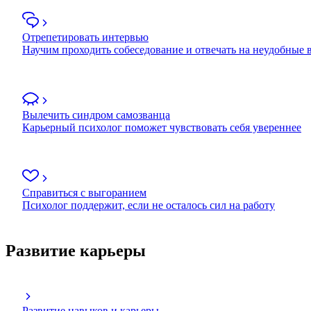
Отрепетировать интервью
Научим проходить собеседование и отвечать на неудобные
Вылечить синдром самозванца
Карьерный психолог поможет чувствовать себя увереннее
Справиться с выгоранием
Психолог поддержит, если не осталось сил на работу
Развитие карьеры
Развитие навыков и карьеры