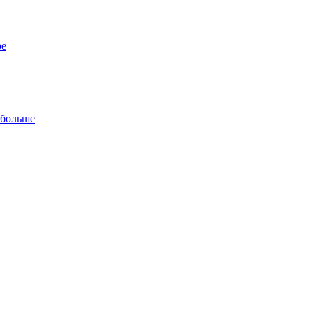
ре
 больше