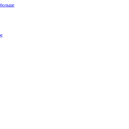
 больше
ре