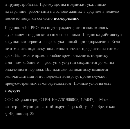
тратите много времени на поиск и вручную поднимаете
и трудоустройства. Преимущества подписки, указанные
резюме
на странице, рассчитаны на основе данных в среднем в неделю
после её покупки согласно
хотите сравнить себя с конкурентами и оценить шансы
исследованию
Подключая hh PRO, вы подтверждаете, что ознакомились
с условиями подписки и согласны с ними. Подписка даёт доступ
к функциям сервиса на срок, указанный при оформлении. Если
не отменить подписку, она автоматически продлится на тот же
срок. Вы имеете право в любое время отменить подписку
в личном кабинете — доступ к услугам сохранится до конца
оплаченного периода. Все платежи за подписку являются
окончательными и не подлежат возврату, кроме случаев,
предусмотренных законодательством. Полные условия есть
в оферте
ООО «Хэдхантер», ОГРН 1067761906805, 125047, г. Москва,
вн. тер. г. Муниципальный округ Тверской, ул. 2-я Брестская,
д. 48, помещ. 25