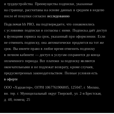
тратите много времени на поиск и вручную поднимаете
и трудоустройства. Преимущества подписки, указанные
резюме
на странице, рассчитаны на основе данных в среднем в неделю
после её покупки согласно
хотите сравнить себя с конкурентами и оценить шансы
исследованию
Подключая hh PRO, вы подтверждаете, что ознакомились
с условиями подписки и согласны с ними. Подписка даёт доступ
к функциям сервиса на срок, указанный при оформлении. Если
не отменить подписку, она автоматически продлится на тот же
срок. Вы имеете право в любое время отменить подписку
в личном кабинете — доступ к услугам сохранится до конца
оплаченного периода. Все платежи за подписку являются
окончательными и не подлежат возврату, кроме случаев,
предусмотренных законодательством. Полные условия есть
в оферте
ООО «Хэдхантер», ОГРН 1067761906805, 125047, г. Москва,
вн. тер. г. Муниципальный округ Тверской, ул. 2-я Брестская,
д. 48, помещ. 25