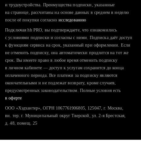
тратите много времени на поиск и вручную поднимаете
и трудоустройства. Преимущества подписки, указанные
резюме
на странице, рассчитаны на основе данных в среднем в неделю
после её покупки согласно
хотите сравнить себя с конкурентами и оценить шансы
исследованию
Подключая hh PRO, вы подтверждаете, что ознакомились
с условиями подписки и согласны с ними. Подписка даёт доступ
к функциям сервиса на срок, указанный при оформлении. Если
не отменить подписку, она автоматически продлится на тот же
срок. Вы имеете право в любое время отменить подписку
в личном кабинете — доступ к услугам сохранится до конца
оплаченного периода. Все платежи за подписку являются
окончательными и не подлежат возврату, кроме случаев,
предусмотренных законодательством. Полные условия есть
в оферте
ООО «Хэдхантер», ОГРН 1067761906805, 125047, г. Москва,
вн. тер. г. Муниципальный округ Тверской, ул. 2-я Брестская,
д. 48, помещ. 25