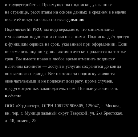
тратите много времени на поиск и вручную поднимаете
и трудоустройства. Преимущества подписки, указанные
резюме
на странице, рассчитаны на основе данных в среднем в неделю
после её покупки согласно
хотите сравнить себя с конкурентами и оценить шансы
исследованию
Подключая hh PRO, вы подтверждаете, что ознакомились
с условиями подписки и согласны с ними. Подписка даёт доступ
к функциям сервиса на срок, указанный при оформлении. Если
не отменить подписку, она автоматически продлится на тот же
срок. Вы имеете право в любое время отменить подписку
в личном кабинете — доступ к услугам сохранится до конца
оплаченного периода. Все платежи за подписку являются
окончательными и не подлежат возврату, кроме случаев,
предусмотренных законодательством. Полные условия есть
в оферте
ООО «Хэдхантер», ОГРН 1067761906805, 125047, г. Москва,
вн. тер. г. Муниципальный округ Тверской, ул. 2-я Брестская,
д. 48, помещ. 25