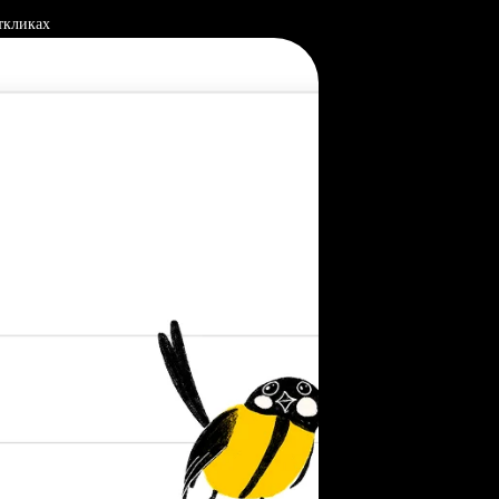
ткликах