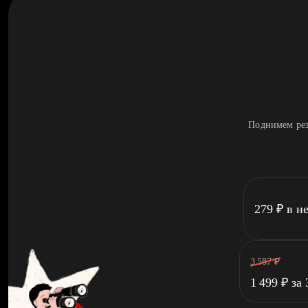
Поднимем рез
279
₽
в н
3 587
₽
1 499
₽
за 