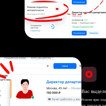
Вас выделя
Резюме ярко под
вас пригласят р