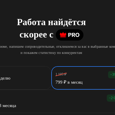
Работа найдётся
скорее
c
юме, напишем сопроводительные, откликнемся за вас в выбранные ко
и покажем статистику по конкурентам
1 195
₽
−3
еделю
799
₽
в месяц
−2 
3 месяца