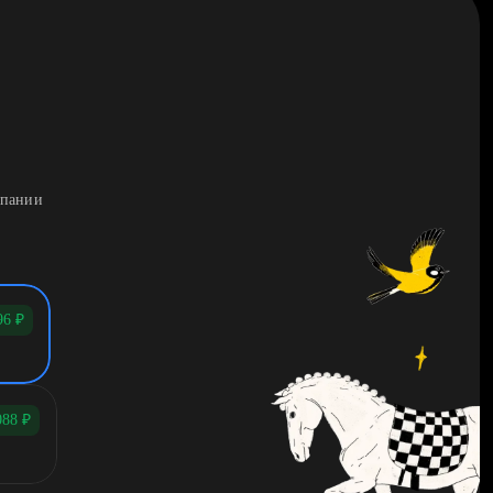
мпании
96
₽
088
₽